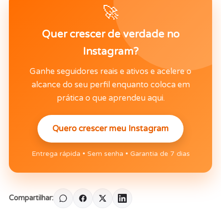
🚀
Quer crescer de verdade no
Instagram?
Ganhe seguidores reais e ativos e acelere o
alcance do seu perfil enquanto coloca em
prática o que aprendeu aqui.
Quero crescer meu Instagram
Entrega rápida • Sem senha • Garantia de 7 dias
Compartilhar: